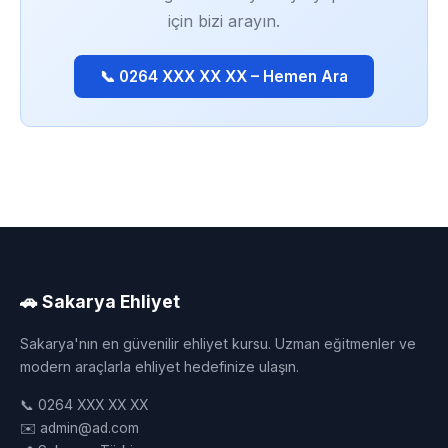
için bizi arayın.
📞 0264 XXX XX XX – Hemen Ara
🚗 Sakarya Ehliyet
Sakarya'nın en güvenilir ehliyet kursu. Uzman eğitmenler ve
modern araçlarla ehliyet hedefinize ulaşın.
📞 0264 XXX XX XX
✉️ admin@ad.com