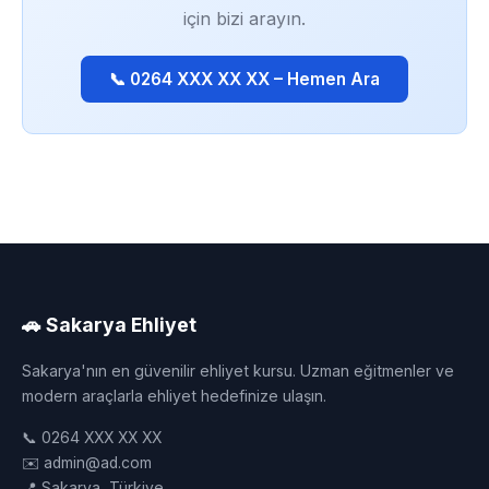
için bizi arayın.
📞 0264 XXX XX XX – Hemen Ara
🚗 Sakarya Ehliyet
Sakarya'nın en güvenilir ehliyet kursu. Uzman eğitmenler ve
modern araçlarla ehliyet hedefinize ulaşın.
📞 0264 XXX XX XX
✉️ admin@ad.com
📍 Sakarya, Türkiye