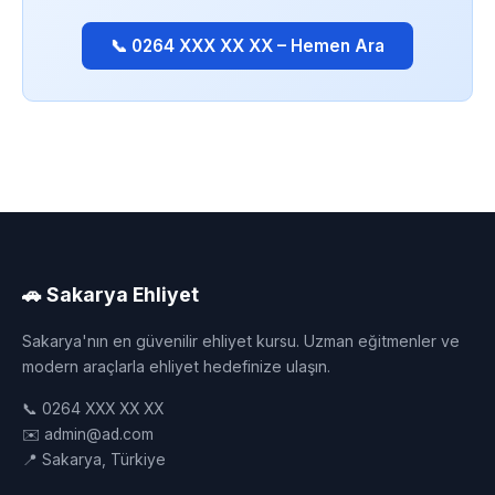
📞 0264 XXX XX XX – Hemen Ara
🚗 Sakarya Ehliyet
Sakarya'nın en güvenilir ehliyet kursu. Uzman eğitmenler ve
modern araçlarla ehliyet hedefinize ulaşın.
📞 0264 XXX XX XX
✉️ admin@ad.com
📍 Sakarya, Türkiye