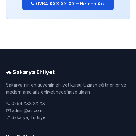
📞 0264 XXX XX XX – Hemen Ara
🚗 Sakarya Ehliyet
Sakarya'nın en güvenilir ehliyet kursu. Uzman eğitmenler ve
modern araçlarla ehliyet hedefinize ulaşın.
📞 0264 XXX XX XX
✉️ admin@ad.com
📍 Sakarya, Türkiye