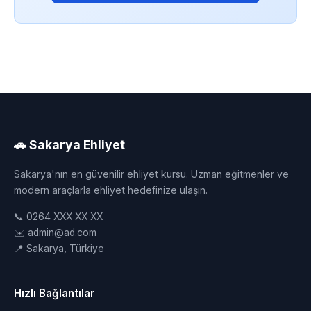
🚗 Sakarya Ehliyet
Sakarya'nın en güvenilir ehliyet kursu. Uzman eğitmenler ve
modern araçlarla ehliyet hedefinize ulaşın.
📞 0264 XXX XX XX
✉️ admin@ad.com
📍 Sakarya, Türkiye
Hızlı Bağlantılar