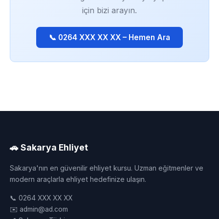
için bizi arayın.
📞 0264 XXX XX XX – Hemen Ara
🚗 Sakarya Ehliyet
Sakarya'nın en güvenilir ehliyet kursu. Uzman eğitmenler ve
modern araçlarla ehliyet hedefinize ulaşın.
📞 0264 XXX XX XX
✉️ admin@ad.com