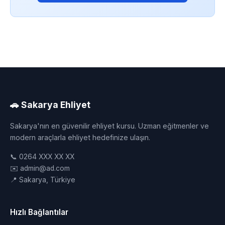
🚗 Sakarya Ehliyet
Sakarya'nın en güvenilir ehliyet kursu. Uzman eğitmenler ve
modern araçlarla ehliyet hedefinize ulaşın.
📞 0264 XXX XX XX
✉️ admin@ad.com
📍 Sakarya, Türkiye
Hızlı Bağlantılar