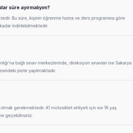
adar süre ayırmalıyım?
ktedir. Bu süre, kişinin öğrenme hızına ve ders programına göre
adar indirilebilmektedir.
anlığı'na bağlı sınav merkezlerinde, direksiyon sınavları ise Sakarya
indeki piste yapılmaktadır.
uş olmak gerekmektedir. A1 motosiklet ehliyeti için ise 16 yaş
ime geçebilirsiniz.