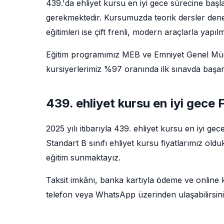
439.'da ehliyet kursu en iyi gece sürecine başl
gerekmektedir. Kursumuzda teorik dersler deney
eğitimleri ise çift frenli, modern araçlarla yapıl
Eğitim programımız MEB ve Emniyet Genel Müdü
kursiyerlerimiz %97 oranında ilk sınavda başarı
439. ehliyet kursu en iyi gece 
2025 yılı itibarıyla 439. ehliyet kursu en iyi ge
Standart B sınıfı ehliyet kursu fiyatlarımız ol
eğitim sunmaktayız.
Taksit imkânı, banka kartıyla ödeme ve online kay
telefon veya WhatsApp üzerinden ulaşabilirsini