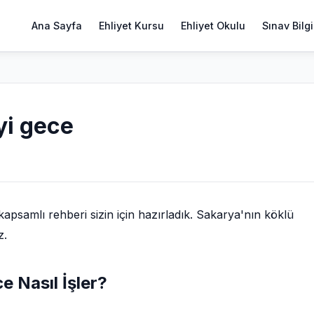
Ana Sayfa
Ehliyet Kursu
Ehliyet Okulu
Sınav Bilgi
yi gece
psamlı rehberi sizin için hazırladık. Sakarya'nın köklü
z.
e Nasıl İşler?