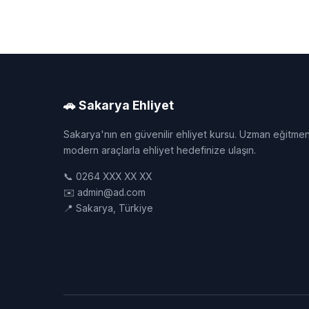
🚗 Sakarya Ehliyet
Sakarya'nın en güvenilir ehliyet kursu. Uzman eğitmen
modern araçlarla ehliyet hedefinize ulaşın.
📞 0264 XXX XX XX
✉️ admin@ad.com
📍 Sakarya, Türkiye