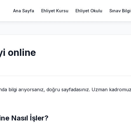
Ana Sayfa
Ehliyet Kursu
Ehliyet Okulu
Sınav Bilgi
yi online
da bilgi arıyorsanız, doğru sayfadasınız. Uzman kadromu
ine Nasıl İşler?