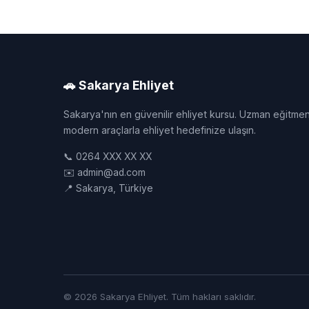
🚗 Sakarya Ehliyet
Sakarya'nın en güvenilir ehliyet kursu. Uzman eğitmen
modern araçlarla ehliyet hedefinize ulaşın.
📞 0264 XXX XX XX
✉️ admin@ad.com
📍 Sakarya, Türkiye
© 2026 Sakarya Ehliyet. Tüm hakları saklıdır.