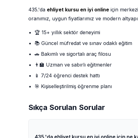
435.'da
ehliyet kursu en iyi online
için merkez
oranımız, uygun fiyatlarımız ve modern altyapı
🏆 15+ yıllık sektör deneyimi
📚 Güncel müfredat ve sınav odaklı eğitim
🚗 Bakımlı ve sigortalı araç filosu
👨‍🏫 Uzman ve sabırlı eğitmenler
📱 7/24 öğrenci destek hattı
🎯 Kişiselleştirilmiş öğrenme planı
Sıkça Sorulan Sorular
435.'da ehliyet kursu en iyi online için ne 