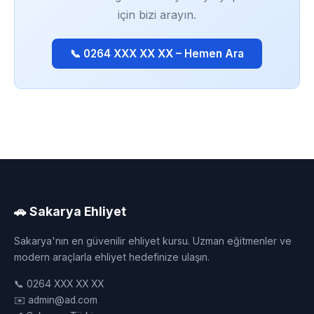
için bizi arayın.
📞 0264 XXX XX XX – Hemen Ara
🚗 Sakarya Ehliyet
Sakarya'nın en güvenilir ehliyet kursu. Uzman eğitmenler ve
modern araçlarla ehliyet hedefinize ulaşın.
📞 0264 XXX XX XX
✉️ admin@ad.com