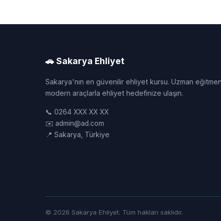
🚗 Sakarya Ehliyet
Sakarya'nın en güvenilir ehliyet kursu. Uzman eğitmen
modern araçlarla ehliyet hedefinize ulaşın.
📞 0264 XXX XX XX
✉️ admin@ad.com
📍 Sakarya, Türkiye
© 2026 Sakarya Ehliyet. Tüm hakları saklıdır.