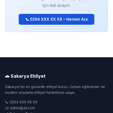
için bizi arayın.
📞 0264 XXX XX XX – Hemen Ara
🚗 Sakarya Ehliyet
Sakarya'nın en güvenilir ehliyet kursu. Uzman eğitmenler ve
modern araçlarla ehliyet hedefinize ulaşın.
📞 0264 XXX XX XX
✉️ admin@ad.com