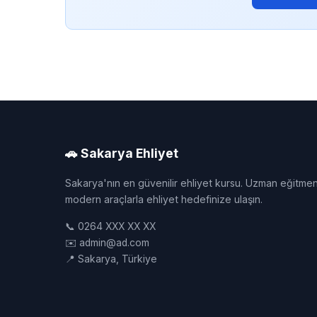
🚗 Sakarya Ehliyet
Sakarya'nın en güvenilir ehliyet kursu. Uzman eğitmen
modern araçlarla ehliyet hedefinize ulaşın.
📞 0264 XXX XX XX
✉️ admin@ad.com
📍 Sakarya, Türkiye