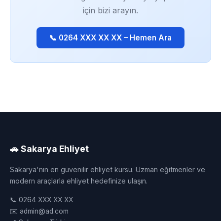
için bizi arayın.
📞 0264 XXX XX XX – Hemen Ara
🚗 Sakarya Ehliyet
Sakarya'nın en güvenilir ehliyet kursu. Uzman eğitmenler ve
modern araçlarla ehliyet hedefinize ulaşın.
📞 0264 XXX XX XX
✉️ admin@ad.com