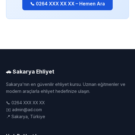
📞 0264 XXX XX XX – Hemen Ara
🚗 Sakarya Ehliyet
Sakarya'nın en güvenilir ehliyet kursu. Uzman eğitmenler ve
modern araçlarla ehliyet hedefinize ulaşın.
📞 0264 XXX XX XX
✉️ admin@ad.com
📍 Sakarya, Türkiye