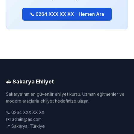
📞 0264 XXX XX XX – Hemen Ara
🚗 Sakarya Ehliyet
Sakarya'nın en güvenilir ehliyet kursu. Uzman eğitmenler ve
modern araçlarla ehliyet hedefinize ulaşın.
📞 0264 XXX XX XX
✉️ admin@ad.com
📍 Sakarya, Türkiye