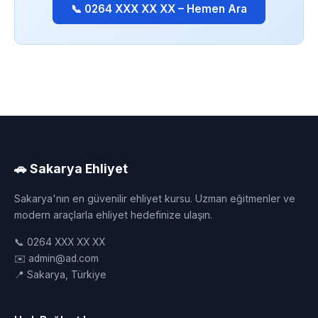
📞 0264 XXX XX XX – Hemen Ara
🚗 Sakarya Ehliyet
Sakarya'nın en güvenilir ehliyet kursu. Uzman eğitmenler ve
modern araçlarla ehliyet hedefinize ulaşın.
📞 0264 XXX XX XX
✉️ admin@ad.com
📍 Sakarya, Türkiye