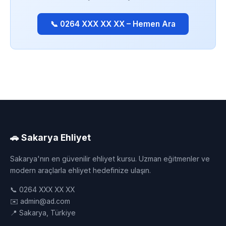
📞 0264 XXX XX XX – Hemen Ara
🚗 Sakarya Ehliyet
Sakarya'nın en güvenilir ehliyet kursu. Uzman eğitmenler ve
modern araçlarla ehliyet hedefinize ulaşın.
📞 0264 XXX XX XX
✉️ admin@ad.com
📍 Sakarya, Türkiye