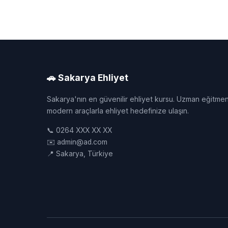
🚗 Sakarya Ehliyet
Sakarya'nın en güvenilir ehliyet kursu. Uzman eğitmen
modern araçlarla ehliyet hedefinize ulaşın.
📞 0264 XXX XX XX
✉️ admin@ad.com
📍 Sakarya, Türkiye