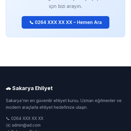
için bizi arayın.
📞 0264 XXX XX XX – Hemen Ara
🚗 Sakarya Ehliyet
Sakarya'nın en güvenilir ehliyet kursu. Uzman eğitmenler ve
modern araçlarla ehliyet hedefinize ulaşın.
📞 0264 XXX XX XX
✉️ admin@ad.com