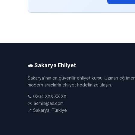
🚗 Sakarya Ehliyet
Sakarya'nın en güvenilir ehliyet kursu. Uzman eğitmen
modern araçlarla ehliyet hedefinize ulaşın.
📞 0264 XXX XX XX
✉️ admin@ad.com
📍 Sakarya, Türkiye