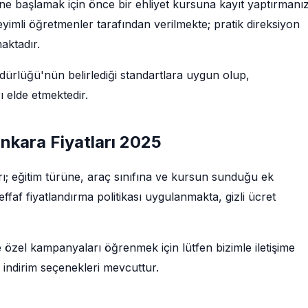
ine başlamak için önce bir ehliyet kursuna kayıt yaptırmanı
imli öğretmenler tarafından verilmekte; pratik direksiyon
maktadır.
rlüğü'nün belirlediği standartlara uygun olup,
 elde etmektedir.
 ankara Fiyatları 2025
arı; eğitim türüne, araç sınıfına ve kursun sunduğu ek
faf fiyatlandırma politikası uygulanmakta, gizli ücret
e özel kampanyaları öğrenmek için lütfen bizimle iletişime
 indirim seçenekleri mevcuttur.