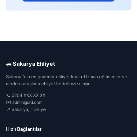
🚗 Sakarya Ehliyet
Sakarya'nın en güvenilir ehliyet kursu. Uzman eğitmenler ve
modern araçlarla ehliyet hedefinize ulaşın.
📞 0264 XXX XX XX
✉️ admin@ad.com
📍 Sakarya, Türkiye
Hızlı Bağlantılar