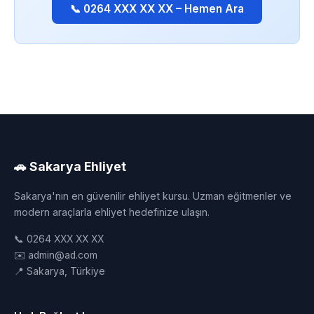
📞 0264 XXX XX XX – Hemen Ara
🚗 Sakarya Ehliyet
Sakarya'nın en güvenilir ehliyet kursu. Uzman eğitmenler ve
modern araçlarla ehliyet hedefinize ulaşın.
📞 0264 XXX XX XX
✉️ admin@ad.com
📍 Sakarya, Türkiye