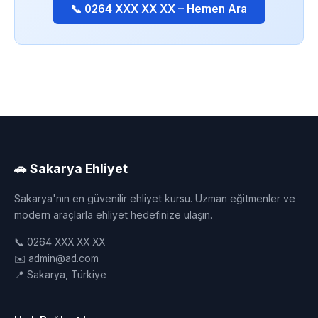
📞 0264 XXX XX XX – Hemen Ara
🚗 Sakarya Ehliyet
Sakarya'nın en güvenilir ehliyet kursu. Uzman eğitmenler ve
modern araçlarla ehliyet hedefinize ulaşın.
📞 0264 XXX XX XX
✉️ admin@ad.com
📍 Sakarya, Türkiye