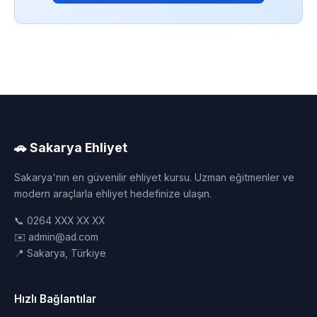
🚗 Sakarya Ehliyet
Sakarya'nın en güvenilir ehliyet kursu. Uzman eğitmenler ve
modern araçlarla ehliyet hedefinize ulaşın.
📞 0264 XXX XX XX
✉️ admin@ad.com
📍 Sakarya, Türkiye
Hızlı Bağlantılar