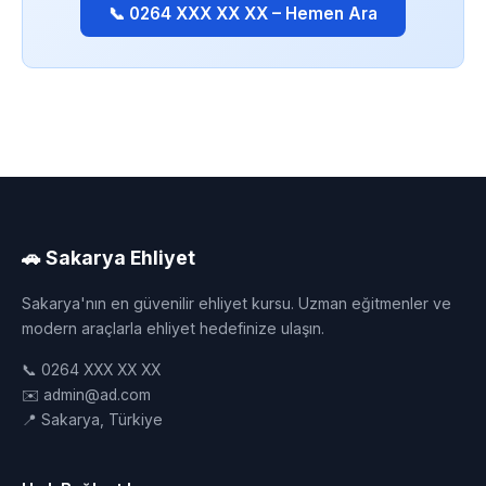
📞 0264 XXX XX XX – Hemen Ara
🚗 Sakarya Ehliyet
Sakarya'nın en güvenilir ehliyet kursu. Uzman eğitmenler ve
modern araçlarla ehliyet hedefinize ulaşın.
📞 0264 XXX XX XX
✉️ admin@ad.com
📍 Sakarya, Türkiye