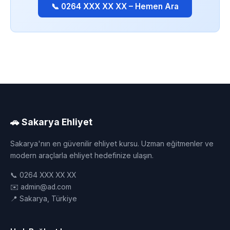
📞 0264 XXX XX XX – Hemen Ara
🚗 Sakarya Ehliyet
Sakarya'nın en güvenilir ehliyet kursu. Uzman eğitmenler ve
modern araçlarla ehliyet hedefinize ulaşın.
📞 0264 XXX XX XX
✉️ admin@ad.com
📍 Sakarya, Türkiye