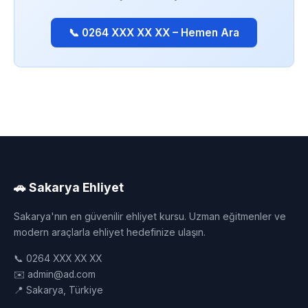
📞 0264 XXX XX XX – Hemen Ara
🚗 Sakarya Ehliyet
Sakarya'nın en güvenilir ehliyet kursu. Uzman eğitmenler ve
modern araçlarla ehliyet hedefinize ulaşın.
📞 0264 XXX XX XX
✉️ admin@ad.com
📍 Sakarya, Türkiye