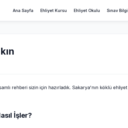
Ana Sayfa
Ehliyet Kursu
Ehliyet Okulu
Sınav Bilgi
akın
lı rehberi sizin için hazırladık. Sakarya'nın köklü ehliyet
asıl İşler?