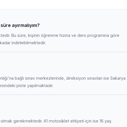
r süre ayırmalıyım?
ktedir. Bu süre, kişinin öğrenme hızına ve ders programına göre
adar indirilebilmektedir.
anlığı'na bağlı sınav merkezlerinde, direksiyon sınavları ise Sakarya
indeki piste yapılmaktadır.
uş olmak gerekmektedir. A1 motosiklet ehliyeti için ise 16 yaş