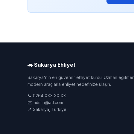
🚗 Sakarya Ehliyet
Sakarya'nın en güvenilir ehliyet kursu. Uzman eğitmen
modern araçlarla ehliyet hedefinize ulaşın.
📞 0264 XXX XX XX
✉️ admin@ad.com
📍 Sakarya, Türkiye