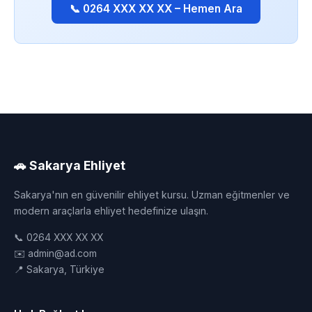
📞 0264 XXX XX XX – Hemen Ara
🚗 Sakarya Ehliyet
Sakarya'nın en güvenilir ehliyet kursu. Uzman eğitmenler ve
modern araçlarla ehliyet hedefinize ulaşın.
📞 0264 XXX XX XX
✉️ admin@ad.com
📍 Sakarya, Türkiye