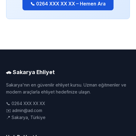
📞 0264 XXX XX XX – Hemen Ara
🚗 Sakarya Ehliyet
Sakarya'nın en güvenilir ehliyet kursu. Uzman eğitmenler ve
modern araçlarla ehliyet hedefinize ulaşın.
📞 0264 XXX XX XX
✉️ admin@ad.com
📍 Sakarya, Türkiye