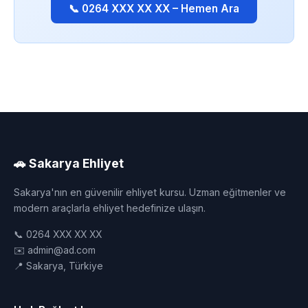
📞 0264 XXX XX XX – Hemen Ara
🚗 Sakarya Ehliyet
Sakarya'nın en güvenilir ehliyet kursu. Uzman eğitmenler ve
modern araçlarla ehliyet hedefinize ulaşın.
📞 0264 XXX XX XX
✉️ admin@ad.com
📍 Sakarya, Türkiye