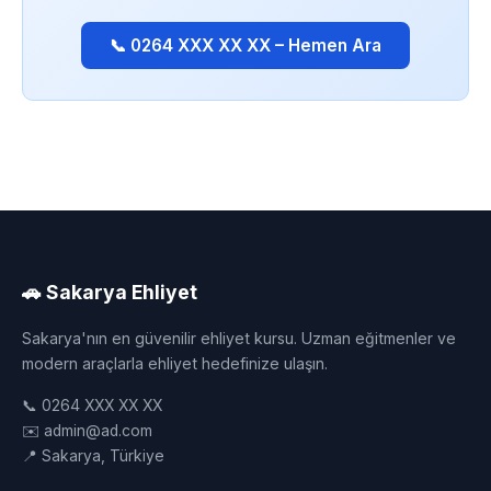
📞 0264 XXX XX XX – Hemen Ara
🚗 Sakarya Ehliyet
Sakarya'nın en güvenilir ehliyet kursu. Uzman eğitmenler ve
modern araçlarla ehliyet hedefinize ulaşın.
📞 0264 XXX XX XX
✉️ admin@ad.com
📍 Sakarya, Türkiye