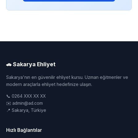
🚗 Sakarya Ehliyet
Sakarya'nın en güvenilir ehliyet kursu. Uzman eğitmenler ve
modern araçlarla ehliyet hedefinize ulaşın.
📞 0264 XXX XX XX
✉️ admin@ad.com
📍 Sakarya, Türkiye
Hızlı Bağlantılar