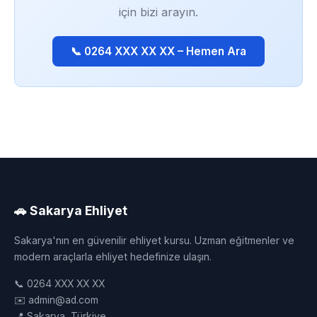
için bizi arayın.
📞 0264 XXX XX XX – Hemen Ara
🚗 Sakarya Ehliyet
Sakarya'nın en güvenilir ehliyet kursu. Uzman eğitmenler ve
modern araçlarla ehliyet hedefinize ulaşın.
📞 0264 XXX XX XX
✉️ admin@ad.com
📍 Sakarya, Türkiye