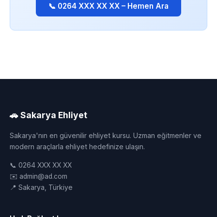
📞 0264 XXX XX XX – Hemen Ara
🚗 Sakarya Ehliyet
Sakarya'nın en güvenilir ehliyet kursu. Uzman eğitmenler ve
modern araçlarla ehliyet hedefinize ulaşın.
📞 0264 XXX XX XX
✉️ admin@ad.com
📍 Sakarya, Türkiye