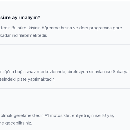
 süre ayırmalıyım?
ktedir. Bu süre, kişinin öğrenme hızına ve ders programına göre
adar indirilebilmektedir.
anlığı'na bağlı sınav merkezlerinde, direksiyon sınavları ise Sakarya
indeki piste yapılmaktadır.
uş olmak gerekmektedir. A1 motosiklet ehliyeti için ise 16 yaş
ime geçebilirsiniz.