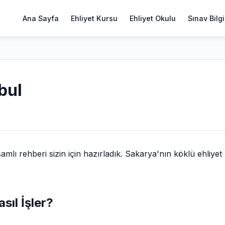
Ana Sayfa
Ehliyet Kursu
Ehliyet Okulu
Sınav Bilgi
bul
ı rehberi sizin için hazırladık. Sakarya'nın köklü ehliyet
sıl İşler?