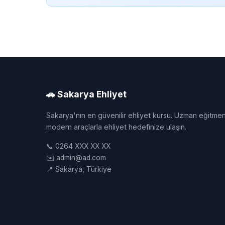
🚗 Sakarya Ehliyet
Sakarya'nın en güvenilir ehliyet kursu. Uzman eğitmen
modern araçlarla ehliyet hedefinize ulaşın.
📞 0264 XXX XX XX
✉️ admin@ad.com
📍 Sakarya, Türkiye