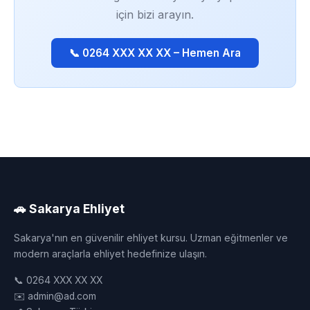
için bizi arayın.
📞 0264 XXX XX XX – Hemen Ara
🚗 Sakarya Ehliyet
Sakarya'nın en güvenilir ehliyet kursu. Uzman eğitmenler ve
modern araçlarla ehliyet hedefinize ulaşın.
📞 0264 XXX XX XX
✉️ admin@ad.com