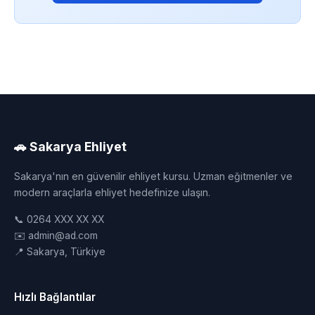
🚗 Sakarya Ehliyet
Sakarya'nın en güvenilir ehliyet kursu. Uzman eğitmenler ve
modern araçlarla ehliyet hedefinize ulaşın.
📞 0264 XXX XX XX
✉️ admin@ad.com
📍 Sakarya, Türkiye
Hızlı Bağlantılar