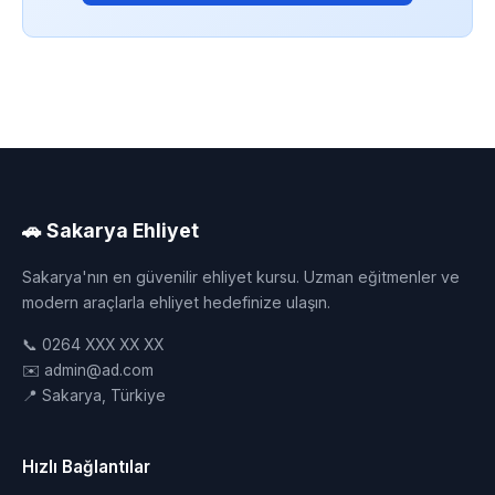
🚗 Sakarya Ehliyet
Sakarya'nın en güvenilir ehliyet kursu. Uzman eğitmenler ve
modern araçlarla ehliyet hedefinize ulaşın.
📞 0264 XXX XX XX
✉️ admin@ad.com
📍 Sakarya, Türkiye
Hızlı Bağlantılar