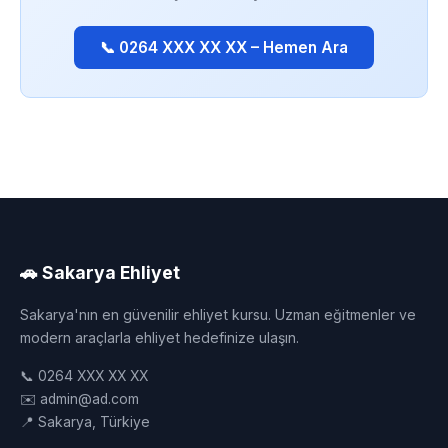
📞 0264 XXX XX XX – Hemen Ara
🚗 Sakarya Ehliyet
Sakarya'nın en güvenilir ehliyet kursu. Uzman eğitmenler ve
modern araçlarla ehliyet hedefinize ulaşın.
📞 0264 XXX XX XX
✉️ admin@ad.com
📍 Sakarya, Türkiye