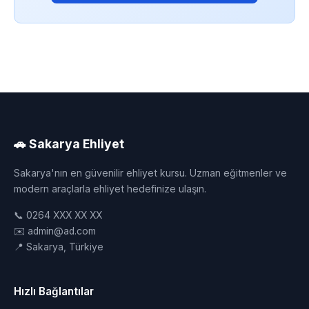
🚗 Sakarya Ehliyet
Sakarya'nın en güvenilir ehliyet kursu. Uzman eğitmenler ve
modern araçlarla ehliyet hedefinize ulaşın.
📞 0264 XXX XX XX
✉️ admin@ad.com
📍 Sakarya, Türkiye
Hızlı Bağlantılar