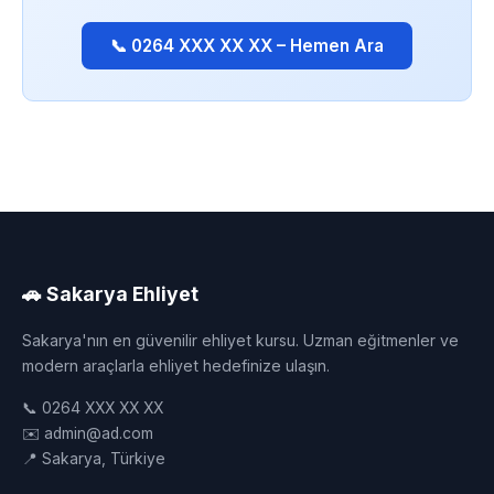
📞 0264 XXX XX XX – Hemen Ara
🚗 Sakarya Ehliyet
Sakarya'nın en güvenilir ehliyet kursu. Uzman eğitmenler ve
modern araçlarla ehliyet hedefinize ulaşın.
📞 0264 XXX XX XX
✉️ admin@ad.com
📍 Sakarya, Türkiye