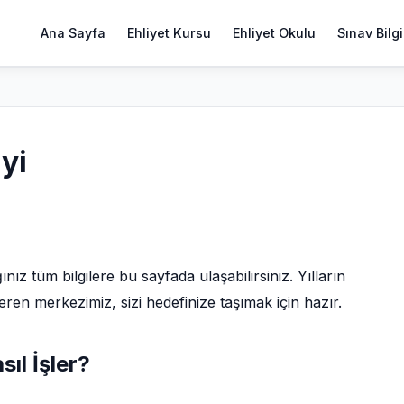
Ana Sayfa
Ehliyet Kursu
Ehliyet Okulu
Sınav Bilgi
iyi
z tüm bilgilere bu sayfada ulaşabilirsiniz. Yılların
eren merkezimiz, sizi hedefinize taşımak için hazır.
sıl İşler?