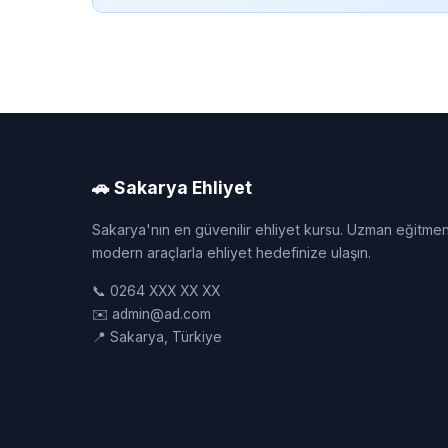
🚗 Sakarya Ehliyet
Sakarya'nın en güvenilir ehliyet kursu. Uzman eğitmen
modern araçlarla ehliyet hedefinize ulaşın.
📞 0264 XXX XX XX
✉️ admin@ad.com
📍 Sakarya, Türkiye