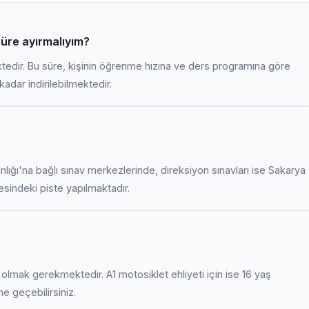
 süre ayırmalıyım?
ktedir. Bu süre, kişinin öğrenme hızına ve ders programına göre
adar indirilebilmektedir.
anlığı'na bağlı sınav merkezlerinde, direksiyon sınavları ise Sakarya
indeki piste yapılmaktadır.
uş olmak gerekmektedir. A1 motosiklet ehliyeti için ise 16 yaş
ime geçebilirsiniz.