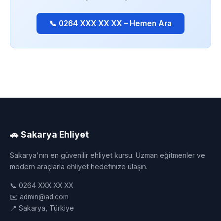
📞 0264 XXX XX XX – Hemen Ara
🚗 Sakarya Ehliyet
Sakarya'nın en güvenilir ehliyet kursu. Uzman eğitmenler ve
modern araçlarla ehliyet hedefinize ulaşın.
📞 0264 XXX XX XX
✉️ admin@ad.com
📍 Sakarya, Türkiye