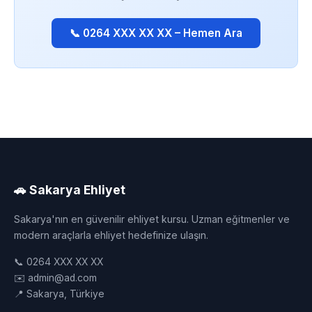
📞 0264 XXX XX XX – Hemen Ara
🚗 Sakarya Ehliyet
Sakarya'nın en güvenilir ehliyet kursu. Uzman eğitmenler ve
modern araçlarla ehliyet hedefinize ulaşın.
📞 0264 XXX XX XX
✉️ admin@ad.com
📍 Sakarya, Türkiye