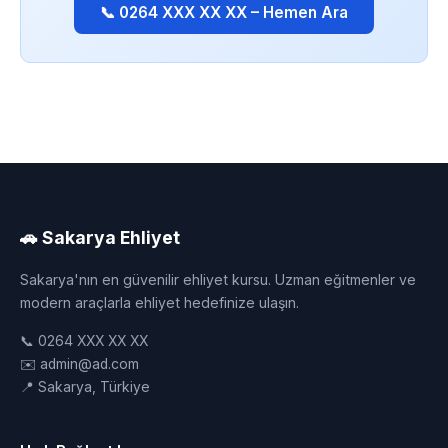
📞 0264 XXX XX XX – Hemen Ara
🚗 Sakarya Ehliyet
Sakarya'nın en güvenilir ehliyet kursu. Uzman eğitmenler ve
modern araçlarla ehliyet hedefinize ulaşın.
📞 0264 XXX XX XX
✉️ admin@ad.com
📍 Sakarya, Türkiye