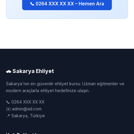
📞 0264 XXX XX XX – Hemen Ara
🚗 Sakarya Ehliyet
Sakarya'nın en güvenilir ehliyet kursu. Uzman eğitmenler ve
modern araçlarla ehliyet hedefinize ulaşın.
📞 0264 XXX XX XX
✉️ admin@ad.com
📍 Sakarya, Türkiye