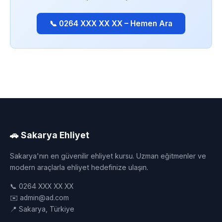
📞 0264 XXX XX XX – Hemen Ara
🚗 Sakarya Ehliyet
Sakarya'nın en güvenilir ehliyet kursu. Uzman eğitmenler ve
modern araçlarla ehliyet hedefinize ulaşın.
📞 0264 XXX XX XX
✉️ admin@ad.com
📍 Sakarya, Türkiye