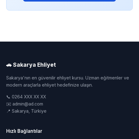
🚗 Sakarya Ehliyet
Sakarya'nın en güvenilir ehliyet kursu. Uzman eğitmenler ve
modern araçlarla ehliyet hedefinize ulaşın.
📞 0264 XXX XX XX
✉️ admin@ad.com
📍 Sakarya, Türkiye
Hızlı Bağlantılar